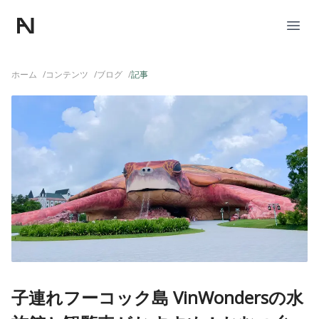
Nagao Factory
Open
ホーム
/
コンテンツ
/
ブログ
/
記事
子連れフーコック島 VinWondersの水