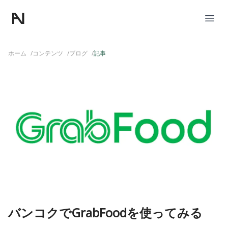
Nagao Factory
Open
ホーム
/
コンテンツ
/
ブログ
/
記事
バンコクでGrabFoodを使ってみる