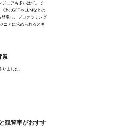
ンジニアも多いはず。で
hatGPTやLLMなどの
概念も登場し、プログラミング
ンジニアに求められるスキ
背景
作りました。
族館と観覧車がおすす