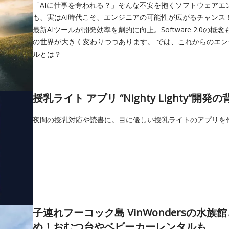
「AIに仕事を奪われる？」そんな不安を抱くソフトウェアエ
も、実はAI時代こそ、エンジニアの可能性が広がるチャンス！ C
最新AIツールが開発効率を劇的に向上。Software 2.0の
の世界が大きく変わりつつあります。 では、これからのエ
ルとは？
授乳ライト アプリ “Nighty Lighty”開発の
夜間の授乳対応や読書に。目に優しい授乳ライトのアプリを
子連れフーコック島 VinWondersの水
め！おむつ台やベビーカーレンタルも